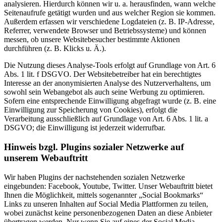
analysieren. Hierdurch können wir u. a. herausfinden, wann welche
Seitenaufrufe getätigt wurden und aus welcher Region sie kommen.
Außerdem erfassen wir verschiedene Logdateien (z. B. IP-Adresse,
Referrer, verwendete Browser und Betriebssysteme) und können
messen, ob unsere Websitebesucher bestimmte Aktionen
durchführen (z. B. Klicks u. Ä.).
Die Nutzung dieses Analyse-Tools erfolgt auf Grundlage von Art. 6
Abs. 1 lit. f DSGVO. Der Websitebetreiber hat ein berechtigtes
Interesse an der anonymisierten Analyse des Nutzerverhaltens, um
sowohl sein Webangebot als auch seine Werbung zu optimieren.
Sofern eine entsprechende Einwilligung abgefragt wurde (z. B. eine
Einwilligung zur Speicherung von Cookies), erfolgt die
Verarbeitung ausschließlich auf Grundlage von Art. 6 Abs. 1 lit. a
DSGVO; die Einwilligung ist jederzeit widerrufbar.
Hinweis bzgl. Plugins sozialer Netzwerke auf
unserem Webauftritt
Wir haben Plugins der nachstehenden sozialen Netzwerke
eingebunden: Facebook, Youtube, Twitter. Unser Webauftritt bietet
Ihnen die Möglichkeit, mittels sogenannter „Social Bookmarks“
Links zu unseren Inhalten auf Social Media Plattformen zu teilen,
wobei zunächst keine personenbezogenen Daten an diese Anbieter
übertragen werden. Nur wenn Sie auf eines der Social Media