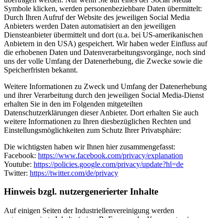
Symbole klicken, werden personenbeziehbare Daten übermittelt:
Durch Ihren Aufruf der Website des jeweiligen Social Media
Anbieters werden Daten automatisiert an den jeweiligen
Diensteanbieter übermittelt und dort (u.a. bei US-amerikanischen
Anbietern in den USA) gespeichert. Wir haben weder Einfluss auf
die erhobenen Daten und Datenverarbeitungsvorgänge, noch sind
uns der volle Umfang der Datenerhebung, die Zwecke sowie die
Speicherfristen bekannt.
Weitere Informationen zu Zweck und Umfang der Datenerhebung
und ihrer Verarbeitung durch den jeweiligen Social Media-Dienst
erhalten Sie in den im Folgenden mitgeteilten
Datenschutzerklärungen dieser Anbieter. Dort erhalten Sie auch
weitere Informationen zu Ihren diesbezüglichen Rechten und
Einstellungsmöglichkeiten zum Schutz Ihrer Privatsphäre:
Die wichtigsten haben wir Ihnen hier zusammengefasst:
Facebook:
https://www.facebook.com/privacy/explanation
Youtube:
https://policies.google.com/privacy/update?hl=de
Twitter:
https://twitter.com/de/privacy
Hinweis bzgl. nutzergenerierter Inhalte
Auf einigen Seiten der Industriellenvereinigung werden