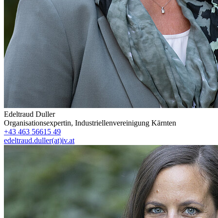
Edeltraud Duller
Organisationsexpertin
,
Industriellenvereinigung Kärnten
+43 463 56615 49
edeltraud.duller(at)iv.at