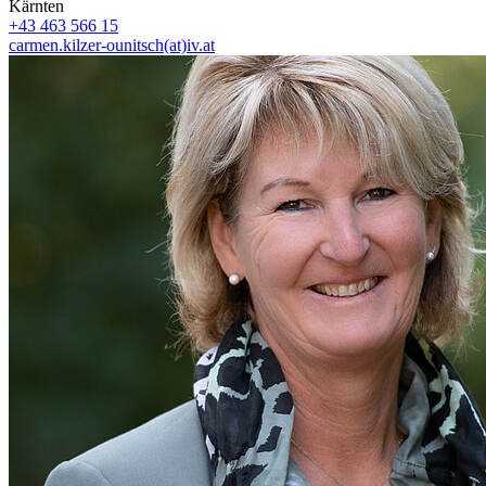
Kärnten
+43 463 566 15
carmen.kilzer-ounitsch(at)iv.at