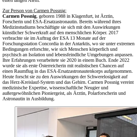
einen langen Atem.
Zur Person von Carmen Possnig:
Carmen Possnig
, geboren 1988 in Klagenfurt, ist Ärztin,
Forscherin und ESA-Ersatzastronautin. Bereits während ihres
Medizinstudiums beschäftigte sie sich mit den Auswirkungen
künstlicher Schwerkraft auf den menschlichen Körper. 2017
verbrachte sie im Auftrag der ESA 13 Monate auf der
Forschungsstation Concordia in der Antarktis, wo sie unter extremen
Bedingungen erforschte, wie sich Menschen körperlich und
psychisch an Isolation und lebensfeindliche Umgebungen anpassen.
Ihre Erfahrungen verarbeitete sie 2020 in einem Buch. Ende 2022
wurde sie als erste Österreicherin mit realistischen Chancen auf
einen Raumflug in das ESA-Ersatzastronautenkorps aufgenommen.
Heute forscht sie zu den Auswirkungen der Schwerelosigkeit auf
das Herz-Kreislauf-System und das Gehirn. Carmen Possnig vereint
medizinische Expertise, wissenschaftliche Neugier und
außergewöhnlichen Pioniergeist, als Ärztin, Polarforscherin und
Astronautin in Ausbildung.