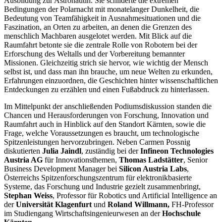
Ausbildung zur Astronautin. Sie schilderte die extremen
Bedingungen der Polarnacht mit monatelanger Dunkelheit, die
Bedeutung von Teamfähigkeit in Ausnahmesituationen und die
Faszination, an Orten zu arbeiten, an denen die Grenzen des
menschlich Machbaren ausgelotet werden. Mit Blick auf die
Raumfahrt betonte sie die zentrale Rolle von Robotern bei der
Erforschung des Weltalls und der Vorbereitung bemannter
Missionen. Gleichzeitig strich sie hervor, wie wichtig der Mensch
selbst ist, und dass man ihn brauche, um neue Welten zu erkunden,
Erfahrungen einzuordnen, die Geschichten hinter wissenschaftlichen
Entdeckungen zu erzählen und einen Fußabdruck zu hinterlassen.
Im Mittelpunkt der anschließenden Podiumsdiskussion standen die
Chancen und Herausforderungen von Forschung, Innovation und
Raumfahrt auch in Hinblick auf den Standort Kärnten, sowie die
Frage, welche Voraussetzungen es braucht, um technologische
Spitzenleistungen hervorzubringen. Neben Carmen Possnig
diskutierten
Julia Jaindl
, zuständig bei der
Infineon Technologies
Austria AG
für Innovationsthemen,
Thomas Ladstätter
, Senior
Business Development Manager bei
Silicon Austria Labs
,
Österreichs Spitzenforschungszentrum für elektronikbasierte
Systeme, das Forschung und Industrie gezielt zusammenbringt,
Stephan Weiss
, Professor für Robotics und Artificial Intelligence an
der
Universität Klagenfurt
und
Roland Willmann,
FH-Professor
im Studiengang Wirtschaftsingenieurwesen an der
Hochschule