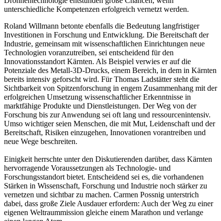
Drohnentechnologie entstünden große Chancen, wenn
unterschiedliche Kompetenzen erfolgreich vernetzt werden.
Roland Willmann betonte ebenfalls die Bedeutung langfristiger
Investitionen in Forschung und Entwicklung. Die Bereitschaft der
Industrie, gemeinsam mit wissenschaftlichen Einrichtungen neue
Technologien voranzutreiben, sei entscheidend für den
Innovationsstandort Kärnten. Als Beispiel verwies er auf die
Potenziale des Metall-3D-Drucks, einem Bereich, in dem in Kärnten
bereits intensiv geforscht wird. Für Thomas Ladstätter steht die
Sichtbarkeit von Spitzenforschung in engem Zusammenhang mit der
erfolgreichen Umsetzung wissenschaftlicher Erkenntnisse in
marktfähige Produkte und Dienstleistungen. Der Weg von der
Forschung bis zur Anwendung sei oft lang und ressourcenintensiv.
Umso wichtiger seien Menschen, die mit Mut, Leidenschaft und der
Bereitschaft, Risiken einzugehen, Innovationen vorantreiben und
neue Wege beschreiten.
Einigkeit herrschte unter den Diskutierenden darüber, dass Kärnten
hervorragende Voraussetzungen als Technologie- und
Forschungsstandort bietet. Entscheidend sei es, die vorhandenen
Stärken in Wissenschaft, Forschung und Industrie noch stärker zu
vernetzen und sichtbar zu machen. Carmen Possnig unterstrich
dabei, dass große Ziele Ausdauer erfordern: Auch der Weg zu einer
eigenen Weltraummission gleiche einem Marathon und verlange