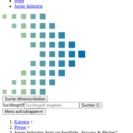
Wien
Junge Industrie
Suche öffnen/schließen
Suchbegriff
Suchen
Menü auf/zuklappen
Kärnten
Presse
Junge Industrie: Start-up Spotlight „Success & Pitches“