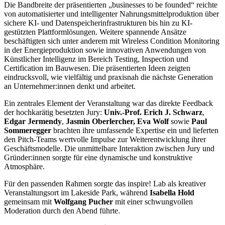
Die Bandbreite der präsentierten „businesses to be founded“ reichte
von automatisierter und intelligenter Nahrungsmittelproduktion über
sichere KI- und Datenspeicherinfrastrukturen bis hin zu KI-
gestützten Plattformlösungen. Weitere spannende Ansätze
beschäftigten sich unter anderem mit Wireless Condition Monitoring
in der Energieproduktion sowie innovativen Anwendungen von
Künstlicher Intelligenz im Bereich Testing, Inspection und
Certification im Bauwesen. Die präsentierten Ideen zeigten
eindrucksvoll, wie vielfältig und praxisnah die nächste Generation
an Unternehmer:innen denkt und arbeitet.
Ein zentrales Element der Veranstaltung war das direkte Feedback
der hochkarätig besetzten Jury:
Univ.-Prof. Erich J. Schwarz
,
Edgar Jermendy
,
Jasmin Oberlercher, Eva Wolf
sowie
Paul
Sommeregger
brachten ihre umfassende Expertise ein und lieferten
den Pitch-Teams wertvolle Impulse zur Weiterentwicklung ihrer
Geschäftsmodelle. Die unmittelbare Interaktion zwischen Jury und
Gründer:innen sorgte für eine dynamische und konstruktive
Atmosphäre.
Für den passenden Rahmen sorgte das inspire! Lab als kreativer
Veranstaltungsort im Lakeside Park, während
Isabella Hold
gemeinsam mit
Wolfgang Pucher
mit einer schwungvollen
Moderation durch den Abend führte.